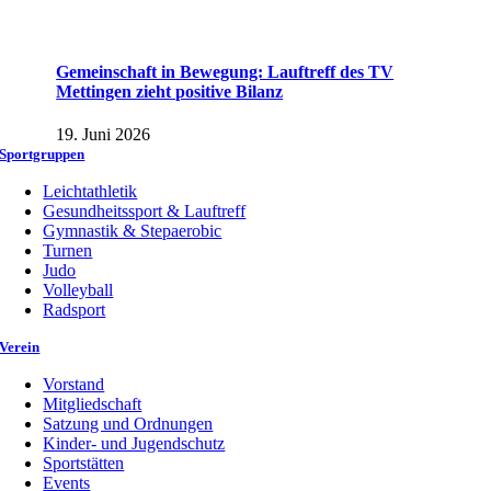
Gemeinschaft in Bewegung: Lauftreff des TV
Mettingen zieht positive Bilanz
19. Juni 2026
Sportgruppen
Leichtathletik
Gesundheitssport & Lauftreff
Gymnastik & Stepaerobic
Turnen
Judo
Volleyball
Radsport
Verein
Vorstand
Mitgliedschaft
Satzung und Ordnungen
Kinder- und Jugendschutz
Sportstätten
Events