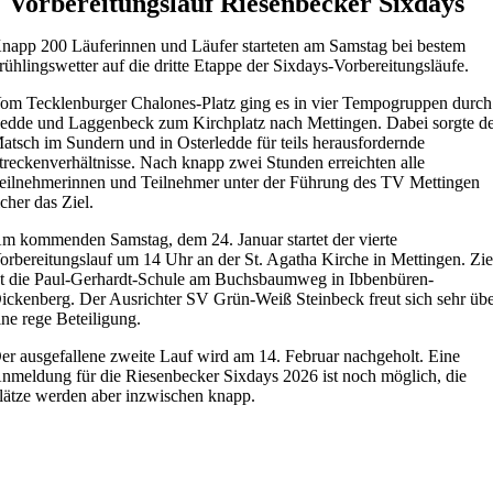
Vorbereitungslauf Riesenbecker Sixdays
napp 200 Läuferinnen und Läufer starteten am Samstag bei bestem
rühlingswetter auf die dritte Etappe der Sixdays-Vorbereitungsläufe.
om Tecklenburger Chalones-Platz ging es in vier Tempogruppen durch
edde und Laggenbeck zum Kirchplatz nach Mettingen. Dabei sorgte d
atsch im Sundern und in Osterledde für teils herausfordernde
treckenverhältnisse. Nach knapp zwei Stunden erreichten alle
eilnehmerinnen und Teilnehmer unter der Führung des TV Mettingen
icher das Ziel.
m kommenden Samstag, dem 24. Januar startet der vierte
orbereitungslauf um 14 Uhr an der St. Agatha Kirche in Mettingen. Zie
st die Paul-Gerhardt-Schule am Buchsbaumweg in Ibbenbüren-
ickenberg. Der Ausrichter SV Grün-Weiß Steinbeck freut sich sehr üb
ine rege Beteiligung.
er ausgefallene zweite Lauf wird am 14. Februar nachgeholt. Eine
nmeldung für die Riesenbecker Sixdays 2026 ist noch möglich, die
lätze werden aber inzwischen knapp.