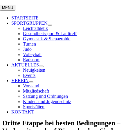
MENU
STARTSEITE
SPORTGRUPPEN
Leichtathletik
Gesundheitssport & Lauftreff
Gymnastik & Stepaerobic
Turnen
Judo
Volleyball
Radsport
AKTUELLES
Neuigkeiten
Events
VEREIN
Vorstand
Mitgliedschaft
Satzung und Ordnungen
Kinder- und Jugendschutz
Sportstätten
KONTAKT
Dritte Etappe bei besten Bedingungen –