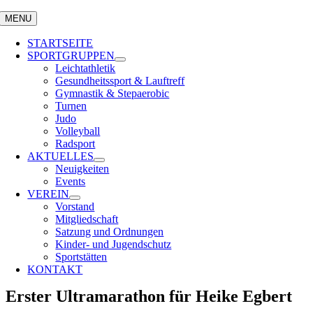
MENU
STARTSEITE
SPORTGRUPPEN
Leichtathletik
Gesundheitssport & Lauftreff
Gymnastik & Stepaerobic
Turnen
Judo
Volleyball
Radsport
AKTUELLES
Neuigkeiten
Events
VEREIN
Vorstand
Mitgliedschaft
Satzung und Ordnungen
Kinder- und Jugendschutz
Sportstätten
KONTAKT
Erster Ultramarathon für Heike Egbert