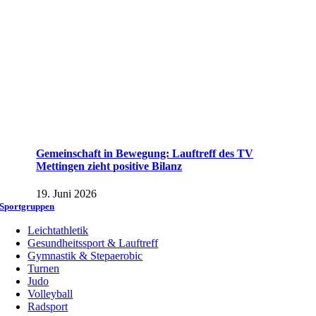
Gemeinschaft in Bewegung: Lauftreff des TV
Mettingen zieht positive Bilanz
19. Juni 2026
Sportgruppen
Leichtathletik
Gesundheitssport & Lauftreff
Gymnastik & Stepaerobic
Turnen
Judo
Volleyball
Radsport