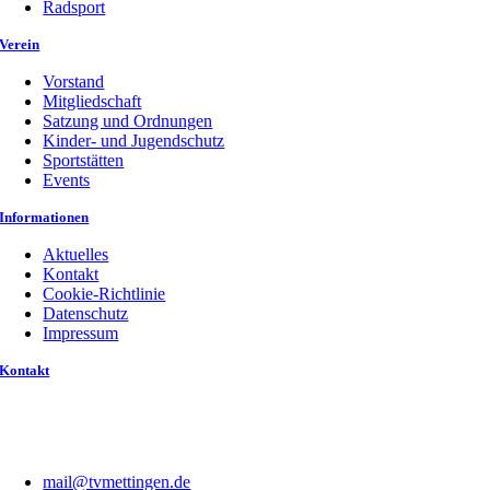
Radsport
Verein
Vorstand
Mitgliedschaft
Satzung und Ordnungen
Kinder- und Jugendschutz
Sportstätten
Events
Informationen
Aktuelles
Kontakt
Cookie-Richtlinie
Datenschutz
Impressum
Kontakt
mail@tvmettingen.de