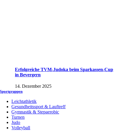
Erfolgreiche TVM-Judoka beim Sparkassen-Cup
in Bevergern
14. Dezember 2025
Sportgruppen
Leichtathletik
Gesundheitssport & Lauftreff
Gymnastik & Stepaerobic
Turnen
Judo
Volleyball