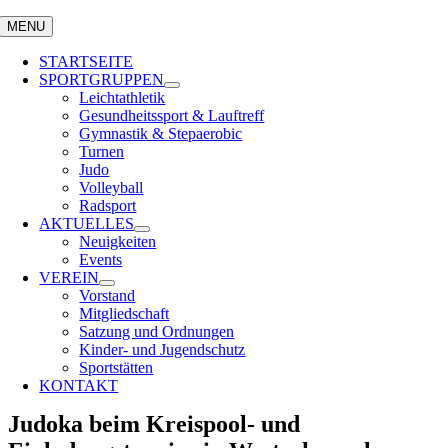
MENU
STARTSEITE
SPORTGRUPPEN
Leichtathletik
Gesundheitssport & Lauftreff
Gymnastik & Stepaerobic
Turnen
Judo
Volleyball
Radsport
AKTUELLES
Neuigkeiten
Events
VEREIN
Vorstand
Mitgliedschaft
Satzung und Ordnungen
Kinder- und Jugendschutz
Sportstätten
KONTAKT
Judoka beim Kreispool- und