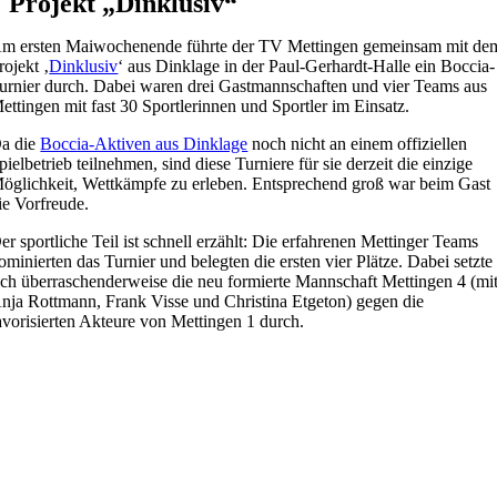
Projekt „Dinklusiv“
m ersten Maiwochenende führte der TV Mettingen gemeinsam mit de
rojekt ‚
Dinklusiv
‘ aus Dinklage in der Paul-Gerhardt-Halle ein Boccia-
urnier durch. Dabei waren drei Gastmannschaften und vier Teams aus
ettingen mit fast 30 Sportlerinnen und Sportler im Einsatz.
a die
Boccia-Aktiven aus Dinklage
noch nicht an einem offiziellen
pielbetrieb teilnehmen, sind diese Turniere für sie derzeit die einzige
öglichkeit, Wettkämpfe zu erleben. Entsprechend groß war beim Gast
ie Vorfreude.
er sportliche Teil ist schnell erzählt: Die erfahrenen Mettinger Teams
ominierten das Turnier und belegten die ersten vier Plätze. Dabei setzte
ich überraschenderweise die neu formierte Mannschaft Mettingen 4 (mi
nja Rottmann, Frank Visse und Christina Etgeton) gegen die
avorisierten Akteure von Mettingen 1 durch.