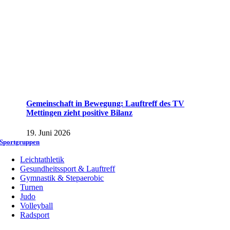
Gemeinschaft in Bewegung: Lauftreff des TV
Mettingen zieht positive Bilanz
19. Juni 2026
Sportgruppen
Leichtathletik
Gesundheitssport & Lauftreff
Gymnastik & Stepaerobic
Turnen
Judo
Volleyball
Radsport