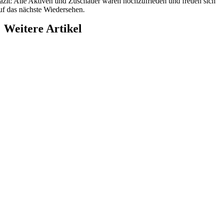
azit: Alle Aktiven und Zuschauer waren hochzufrieden und freuen sich
uf das nächste Wiedersehen.
Weitere Artikel