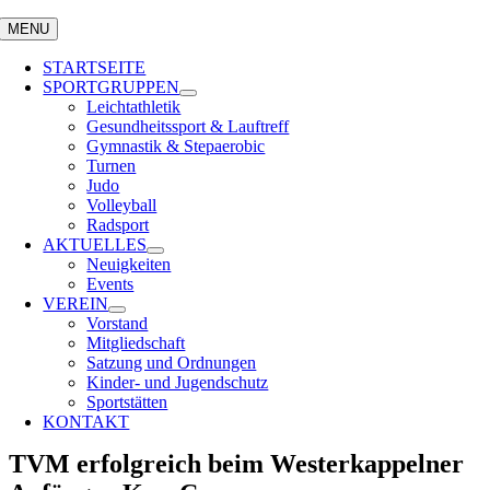
MENU
STARTSEITE
SPORTGRUPPEN
Leichtathletik
Gesundheitssport & Lauftreff
Gymnastik & Stepaerobic
Turnen
Judo
Volleyball
Radsport
AKTUELLES
Neuigkeiten
Events
VEREIN
Vorstand
Mitgliedschaft
Satzung und Ordnungen
Kinder- und Jugendschutz
Sportstätten
KONTAKT
TVM erfolgreich beim Westerkappelner