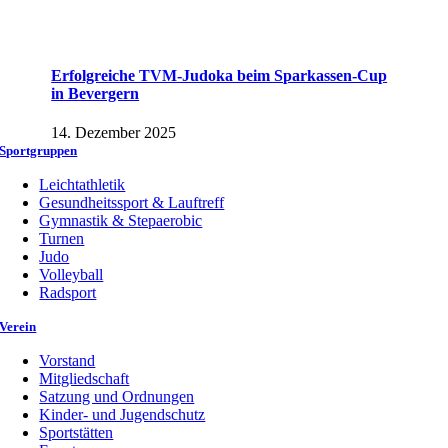
Erfolgreiche TVM-Judoka beim Sparkassen-Cup
in Bevergern
14. Dezember 2025
Sportgruppen
Leichtathletik
Gesundheitssport & Lauftreff
Gymnastik & Stepaerobic
Turnen
Judo
Volleyball
Radsport
Verein
Vorstand
Mitgliedschaft
Satzung und Ordnungen
Kinder- und Jugendschutz
Sportstätten