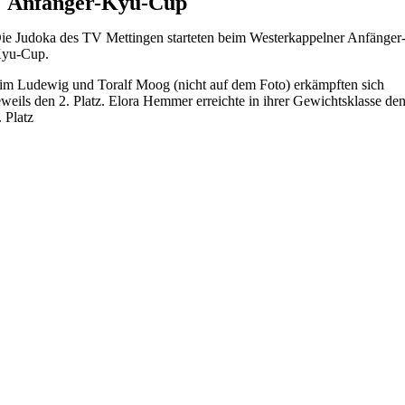
Anfänger-Kyu-Cup
ie Judoka des TV Mettingen starteten beim Westerkappelner Anfänger
yu-Cup.
im Ludewig und Toralf Moog (nicht auf dem Foto) erkämpften sich
eweils den 2. Platz. Elora Hemmer erreichte in ihrer Gewichtsklasse de
. Platz