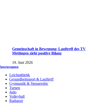
Gemeinschaft in Bewegung: Lauftreff des TV
Mettingen zieht positive Bilanz
19. Juni 2026
Sportgruppen
Leichtathletik
Gesundheitssport & Lauftreff
Gymnastik & Stepaerobic
Turnen
Judo
Volleyball
Radsport