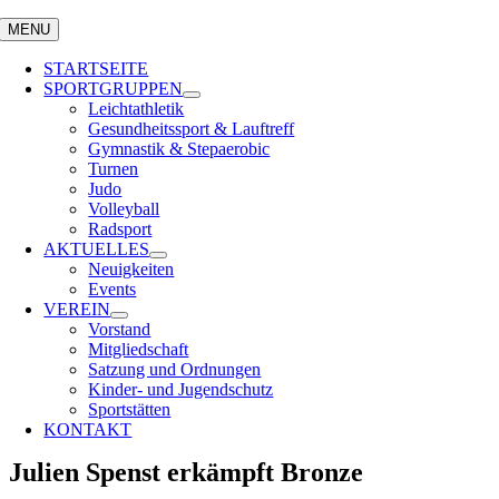
MENU
STARTSEITE
SPORTGRUPPEN
Leichtathletik
Gesundheitssport & Lauftreff
Gymnastik & Stepaerobic
Turnen
Judo
Volleyball
Radsport
AKTUELLES
Neuigkeiten
Events
VEREIN
Vorstand
Mitgliedschaft
Satzung und Ordnungen
Kinder- und Jugendschutz
Sportstätten
KONTAKT
Julien Spenst erkämpft Bronze