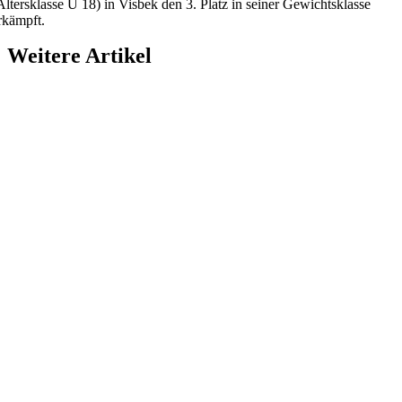
Altersklasse U 18) in Visbek den 3. Platz in seiner Gewichtsklasse
rkämpft.
Weitere Artikel