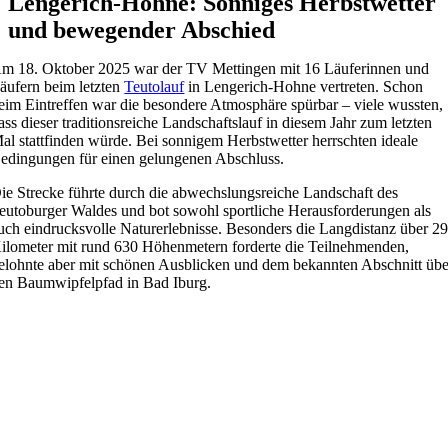
Lengerich-Hohne: Sonniges Herbstwetter
und bewegender Abschied
m 18. Oktober 2025 war der TV Mettingen mit 16 Läuferinnen und
äufern beim letzten
Teutolauf
in Lengerich-Hohne vertreten. Schon
eim Eintreffen war die besondere Atmosphäre spürbar – viele wussten,
ass dieser traditionsreiche Landschaftslauf in diesem Jahr zum letzten
al stattfinden würde. Bei sonnigem Herbstwetter herrschten ideale
edingungen für einen gelungenen Abschluss.
ie Strecke führte durch die abwechslungsreiche Landschaft des
eutoburger Waldes und bot sowohl sportliche Herausforderungen als
uch eindrucksvolle Naturerlebnisse. Besonders die Langdistanz über 2
ilometer mit rund 630 Höhenmetern forderte die Teilnehmenden,
elohnte aber mit schönen Ausblicken und dem bekannten Abschnitt übe
en Baumwipfelpfad in Bad Iburg.