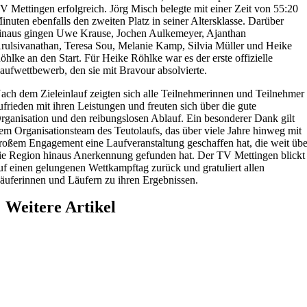
V Mettingen erfolgreich. Jörg Misch belegte mit einer Zeit von 55:20
inuten ebenfalls den zweiten Platz in seiner Altersklasse. Darüber
inaus gingen Uwe Krause, Jochen Aulkemeyer, Ajanthan
rulsivanathan, Teresa Sou, Melanie Kamp, Silvia Müller und Heike
öhlke an den Start. Für Heike Röhlke war es der erste offizielle
aufwettbewerb, den sie mit Bravour absolvierte.
ach dem Zieleinlauf zeigten sich alle Teilnehmerinnen und Teilnehmer
ufrieden mit ihren Leistungen und freuten sich über die gute
rganisation und den reibungslosen Ablauf. Ein besonderer Dank gilt
em Organisationsteam des Teutolaufs, das über viele Jahre hinweg mit
roßem Engagement eine Laufveranstaltung geschaffen hat, die weit übe
ie Region hinaus Anerkennung gefunden hat. Der TV Mettingen blickt
uf einen gelungenen Wettkampftag zurück und gratuliert allen
äuferinnen und Läufern zu ihren Ergebnissen.
Weitere Artikel