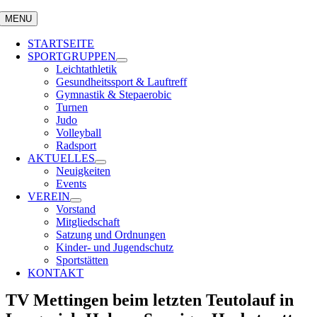
MENU
STARTSEITE
SPORTGRUPPEN
Leichtathletik
Gesundheitssport & Lauftreff
Gymnastik & Stepaerobic
Turnen
Judo
Volleyball
Radsport
AKTUELLES
Neuigkeiten
Events
VEREIN
Vorstand
Mitgliedschaft
Satzung und Ordnungen
Kinder- und Jugendschutz
Sportstätten
KONTAKT
TV Mettingen beim letzten Teutolauf in