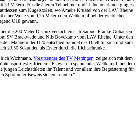
it 33 Metern. Für die älteren Teilnehmer und Teilnehmerinnen ging es
tattdessen zum Kugelstoßen, wo Amelie Krüssel von der LAV Rheine
it einer Weite von 9,75 Metern den Wettkampf bei der weiblichen
ugend U18 gewann.
ber die 200 Meter Distanz versuchten sich Samuel Franke-Göhausen
om SV Brackwede und Nils Bovekamp vom LAV Rheine. Unter den
eiden Männern der U20 entschied Samuel das Duell für sich und kam
ach 23,50 Sekunden als Erster durch die Lichtschranke.
lrich Wichmann,
Vorsitzender des TV Mettingen
, zeigte sich mit dem
üöttensportfest zufrieden: „Es war ein spannender Wettkampf, bei dem
ie jungen Leichtathleten ihr Talent und vor allem ihre Begeisterung für
en Sport unter Beweis stellen konnten.“