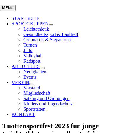
MENU
STARTSEITE
SPORTGRUPPEN
Leichtathletik
Gesundheitssport & Lauftreff
Gymnastik & Stepaerobic
Turnen
Judo
Volleyball
Radsport
AKTUELLES
Neuigkeiten
Events
VEREIN
Vorstand
Mitgliedschaft
Satzung und Ordnungen
Kinder- und Jugendschutz
Sportstätten
KONTAKT
Tüöttensportfest 2023 für junge