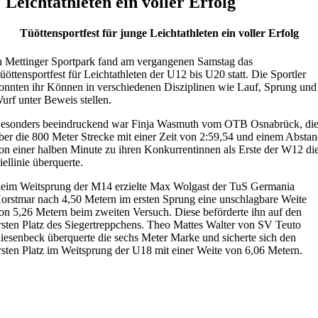
Leichtathleten ein voller Erfolg
Tüöttensportfest für junge Leichtathleten ein voller Erfolg
n Mettinger Sportpark fand am vergangenen Samstag das
üöttensportfest für Leichtathleten der U12 bis U20 statt. Die Sportler
onnten ihr Können in verschiedenen Disziplinen wie Lauf, Sprung und
urf unter Beweis stellen.
esonders beeindruckend war Finja Wasmuth vom OTB Osnabrück, di
ber die 800 Meter Strecke mit einer Zeit von 2:59,54 und einem Absta
on einer halben Minute zu ihren Konkurrentinnen als Erste der W12 di
iellinie überquerte.
eim Weitsprung der M14 erzielte Max Wolgast der TuS Germania
orstmar nach 4,50 Metern im ersten Sprung eine unschlagbare Weite
on 5,26 Metern beim zweiten Versuch. Diese beförderte ihn auf den
rsten Platz des Siegertreppchens. Theo Mattes Walter von SV Teuto
iesenbeck überquerte die sechs Meter Marke und sicherte sich den
rsten Platz im Weitsprung der U18 mit einer Weite von 6,06 Metern.