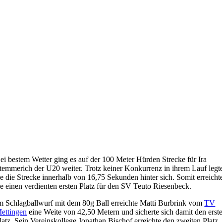
ei bestem Wetter ging es auf der 100 Meter Hürden Strecke für Ira
temmerich der U20 weiter. Trotz keiner Konkurrenz in ihrem Lauf legt
ie die Strecke innerhalb von 16,75 Sekunden hinter sich. Somit erreicht
ie einen verdienten ersten Platz für den SV Teuto Riesenbeck.
m Schlagballwurf mit dem 80g Ball erreichte Matti Burbrink vom
TV
ettingen
eine Weite von 42,50 Metern und sicherte sich damit den erst
latz. Sein Vereinskollege Jonathan Bischof erreichte den zweiten Platz