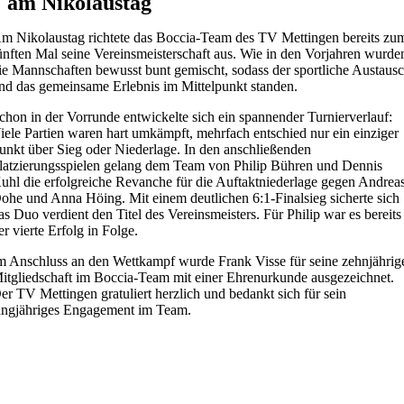
am Nikolaustag
m Nikolaustag richtete das Boccia-Team des TV Mettingen bereits zu
ünften Mal seine Vereinsmeisterschaft aus. Wie in den Vorjahren wurde
ie Mannschaften bewusst bunt gemischt, sodass der sportliche Austaus
nd das gemeinsame Erlebnis im Mittelpunkt standen.
chon in der Vorrunde entwickelte sich ein spannender Turnierverlauf:
iele Partien waren hart umkämpft, mehrfach entschied nur ein einziger
unkt über Sieg oder Niederlage. In den anschließenden
latzierungsspielen gelang dem Team von Philip Bühren und Dennis
uhl die erfolgreiche Revanche für die Auftaktniederlage gegen Andrea
ohe und Anna Höing. Mit einem deutlichen 6:1-Finalsieg sicherte sich
as Duo verdient den Titel des Vereinsmeisters. Für Philip war es bereits
er vierte Erfolg in Folge.
m Anschluss an den Wettkampf wurde Frank Visse für seine zehnjährig
itgliedschaft im Boccia-Team mit einer Ehrenurkunde ausgezeichnet.
er TV Mettingen gratuliert herzlich und bedankt sich für sein
angjähriges Engagement im Team.