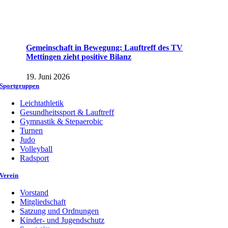
Gemeinschaft in Bewegung: Lauftreff des TV
Mettingen zieht positive Bilanz
19. Juni 2026
Sportgruppen
Leichtathletik
Gesundheitssport & Lauftreff
Gymnastik & Stepaerobic
Turnen
Judo
Volleyball
Radsport
Verein
Vorstand
Mitgliedschaft
Satzung und Ordnungen
Kinder- und Jugendschutz