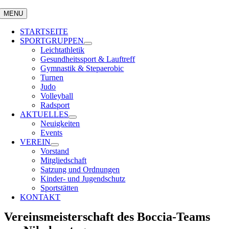
MENU
STARTSEITE
SPORTGRUPPEN
Leichtathletik
Gesundheitssport & Lauftreff
Gymnastik & Stepaerobic
Turnen
Judo
Volleyball
Radsport
AKTUELLES
Neuigkeiten
Events
VEREIN
Vorstand
Mitgliedschaft
Satzung und Ordnungen
Kinder- und Jugendschutz
Sportstätten
KONTAKT
Vereinsmeisterschaft des Boccia-Teams